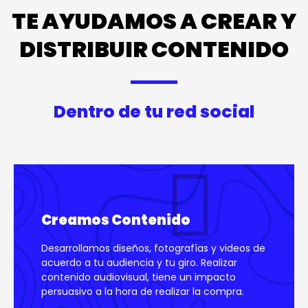
TE AYUDAMOS A CREAR Y
DISTRIBUIR CONTENIDO
Dentro de tu red social
Creamos Contenido
Desarrollamos diseños, fotografías y videos de
acuerdo a tu audiencia y tu giro. Realizar
contenido audiovisual, tiene un impacto
persuasivo a la hora de realizar la compra.