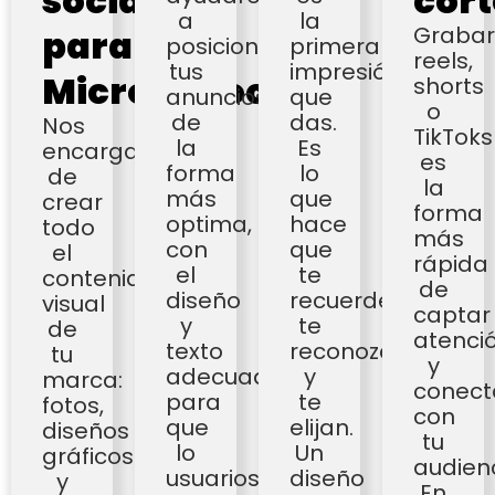
sociales
cort
a
la
Grabar
para
posicionar
primera
reels,
tus
impresión
Micronegocios
shorts
anuncios
que
o
de
das.
Nos
TikToks
la
Es
encargamos
es
forma
lo
de
la
más
que
crear
forma
optima,
hace
todo
más
con
que
el
rápida
el
te
contenido
de
diseño
recuerden,
visual
captar
y
te
de
atenci
texto
reconozcan
tu
y
adecuado
y
marca:
conect
para
te
fotos,
con
que
elijan.
diseños
tu
lo
Un
gráficos
audienc
usuarios
diseño
y
En