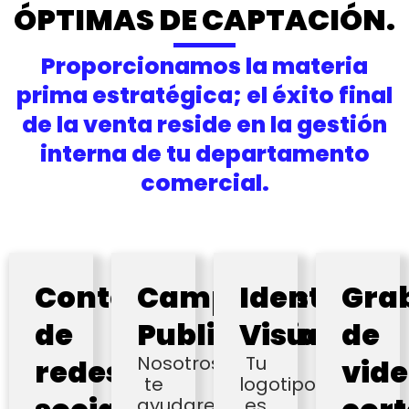
ÓPTIMAS DE CAPTACIÓN.
Proporcionamos la materia
prima estratégica; el éxito final
de la venta reside en la gestión
interna de tu departamento
comercial.
Contenido
Campañas
Identidad
Gra
de
Publicitarias
Visual
de
Nosotros
Tu
redes
vid
te
logotipo
ayudaremos
es