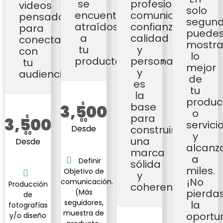
se
profesional
videos
solo
encuentren
comunica
pensados
segund
atraídos
confianza,
para
puede
a
calidad
conectar
mostra
tu
y
con
lo
producto/servicio.
personalidad,
tu
mejor
y
audiencia.
de
es
tu
la
produc
$
base
3,500
o
para
$
3,500
00
servici
Desde
construir
y
00
una
Desde
alcanz
marca
a
Definir
sólida
miles.
Objetivo de
y
¡No
comunicación.
Producción
coherente.
pierda
(Más
de
seguidores,
la
fotografías
muestra de
oportu
y/o diseño