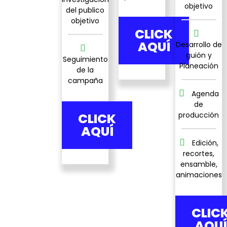
objetivo
del publico
objetivo
CLICK
AQUÍ
Desarrollo de
guión y
Seguimiento
Planeación
de la
campaña
Agenda
de
CLICK
producción
AQUÍ
Edición,
recortes,
ensamble,
animaciones
CLIC
AQUÍ