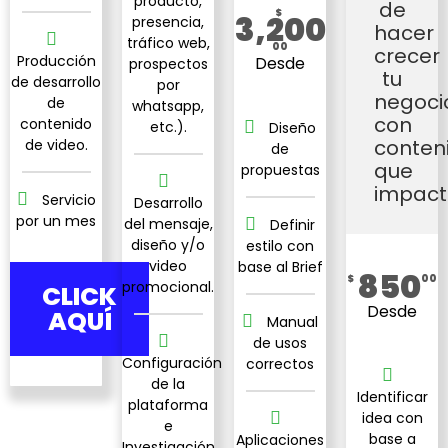
producto,
de
$
3,200
presencia,
hacer
tráfico web,
00
crecer
Producción
Desde
prospectos
tu
de desarrollo
por
negoci
de
whatsapp,
con
contenido
etc.).
Diseño
conten
de video.
de
que
propuestas
impact
Servicio
Desarrollo
por un mes
del mensaje,
Definir
diseño y/o
estilo con
video
base al Brief
850
$
00
promocional.
CLICK
Desde
AQUÍ
Manual
de usos
Configuración
correctos
de la
Identificar
plataforma
idea con
e
base a
Aplicaciones
Investigación