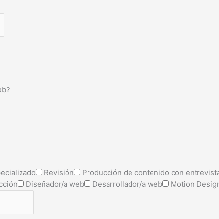
eb?
ecializado
Revisión
Producción de contenido con entrevist
cción
Diseñador/a web
Desarrollador/a web
Motion Desig