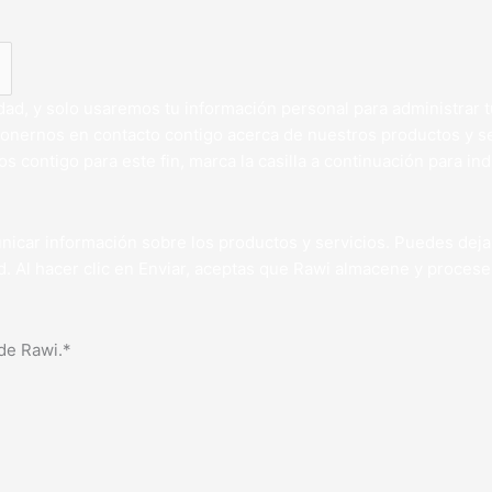
ad, y solo usaremos tu información personal para administrar t
 ponernos en contacto contigo acerca de nuestros productos y s
 contigo para este fin, marca la casilla a continuación para 
nicar información sobre los productos y servicios. Puedes deja
d. Al hacer clic en Enviar, aceptas que Rawi almacene y procese
de Rawi.*