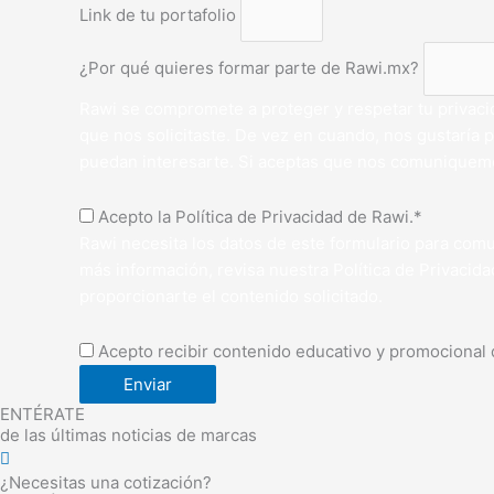
Link de tu portafolio
¿Por qué quieres formar parte de Rawi.mx?
Rawi se compromete a proteger y respetar tu privacid
que nos solicitaste. De vez en cuando, nos gustaría
puedan interesarte. Si aceptas que nos comuniquemos
Acepto la Política de Privacidad de Rawi.*
Rawi necesita los datos de este formulario para comu
más información, revisa nuestra Política de Privacida
proporcionarte el contenido solicitado.
Acepto recibir contenido educativo y promocional 
Enviar
ENTÉRATE
de las últimas noticias de marcas
¿Necesitas una cotización?