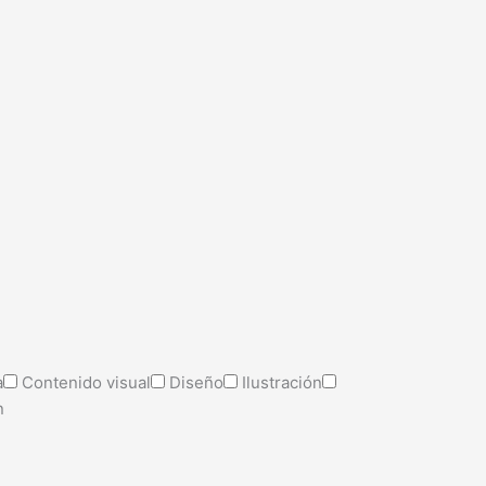
a
Contenido visual
Diseño
Ilustración
n