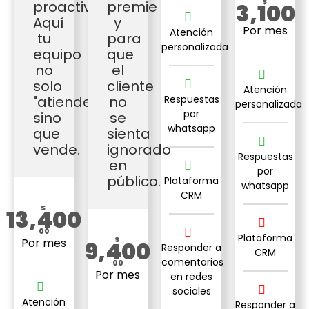
proactiva.
premie
$
3,100
Aquí
y
Por mes
Atención
tu
para
personalizada
equipo
que
no
el
solo
cliente
Atención
"atiende",
no
Respuestas
personalizada
por
sino
se
whatsapp
que
sienta
vende.
ignorado
Respuestas
en
por
público.
Plataforma
whatsapp
CRM
$
13,400
00
Plataforma
Por mes
$
9,400
Responder a
CRM
comentarios
00
Por mes
en redes
sociales
Atención
Responder a