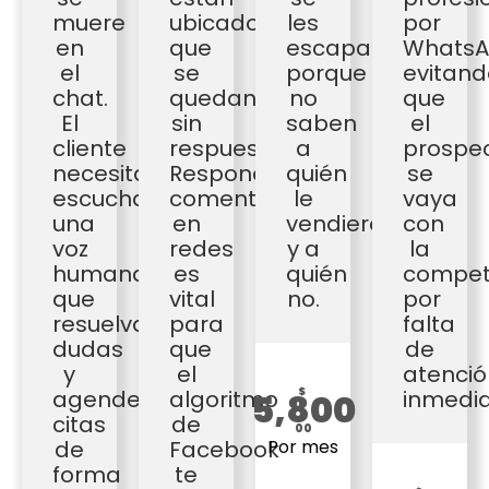
muere
ubicados?")
les
por
en
que
escapa
WhatsA
el
se
porque
evitand
chat.
quedan
no
que
El
sin
saben
el
cliente
respuesta.
a
prospe
necesita
Responder
quién
se
escuchar
comentarios
le
vaya
una
en
vendieron
con
voz
redes
y a
la
humana
es
quién
compet
que
vital
no.
por
resuelva
para
falta
dudas
que
de
y
el
atenció
agende
algoritmo
$
inmedia
5,800
citas
de
00
de
Facebook
Por mes
forma
te