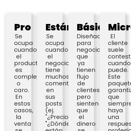
Pro
Estándar
Básico
Micr
Se
Se
Diseñado
El
ocupa
ocupa
para
cliente
cuando
cuando
negocios
suele
el
el
que
contest
producto
negocio
ya
cuando
es
tiene
tienen
puede.
complejo
muchos
flujo
Este
o
comentarios
de
paquet
caro.
en
clientes,
garanti
En
sus
pero
que
estos
posts
sienten
siempr
casos,
(ej.
que
haya
la
"¿Precio?",
el
una
venta
"¿Dónde
dinero
respue
se
están
se
profesi