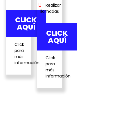
Realizar
llamadas
CLICK
AQUÍ
CLICK
AQUÍ
Click
para
más
Click
información
para
más
información