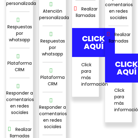
personalizada
comentarios
Realizar
Atención
en redes
llamadas
personalizada
sociales
Respuestas
por
Realizar
CLICK
whatsapp
Respuestas
llamadas
AQUÍ
por
whatsapp
CLICK
Plataforma
Click
CRM
AQUÍ
para
Plataforma
más
CRM
información
Click
Responder a
para
comentarios
más
en redes
Responder a
informaci
sociales
comentarios
en redes
sociales
Realizar
llamadas