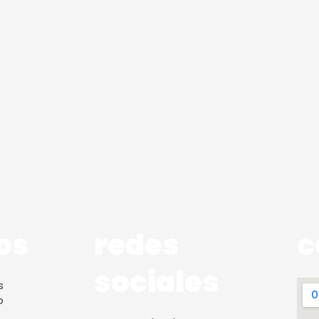
os
redes
c
sociales
s
b