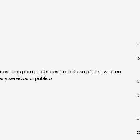
P
1
nosotros para poder desarrollarle su página web en
y servicios al público.
C
D
L
C