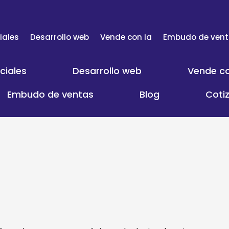
iales
Desarrollo web
Vende con ia
Embudo de ven
ciales
Desarrollo web
Vende co
Embudo de ventas
Blog
Coti