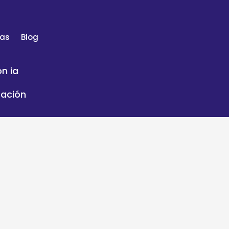
tas
Blog
n ia
zación