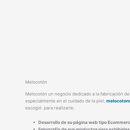
Ir
al
contenido
Melocotón
Melocotón un negocio dedicado a la fabricación de 
especialmente en el cuidado de la piel,
melocoton
escogió para realizarle:
Desarrollo de su página web tipo Ecommerc
Fotografía de sus productos para exhibirlas