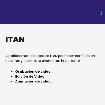
Ir
al
contenido
Re
Desa
Ve
Em
ITAN
Agradecemos a la escuela ITAN por haber confiado en
nosotros y cubrir este evento tan importante
Grabación de video.
Edición de Video.
Animación de video.