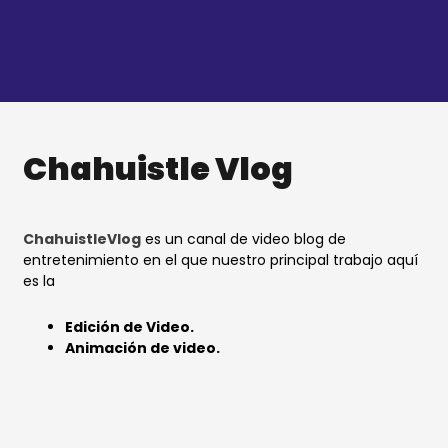
Ir
al
contenido
Chahuistle Vlog
ChahuistleVlog
es un canal de video blog de
entretenimiento en el que nuestro principal trabajo aquí
es la
Edición de Video.
Animación de video.